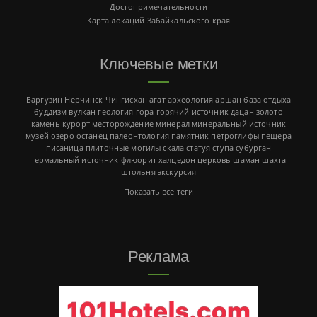
Достопримечательности
Карта локаций Забайкальского края
Ключевые метки
Баргузин
Нерчинск
Чингисхан
агат
археология
аршан
база отдыха
буддизм
вулкан
геология
гора
горячий источник
дацан
золото
камень
курорт
месторождение
минерал
минеральный источник
музей
озеро
останец
палеонтология
памятник
петроглифы
пещера
писаница
плиточные могилы
скала
статуя
ступа
субурган
термальный источник
флюорит
халцедон
церковь
шаман
шахта
штольня
экскурсия
Показать все теги
Реклама