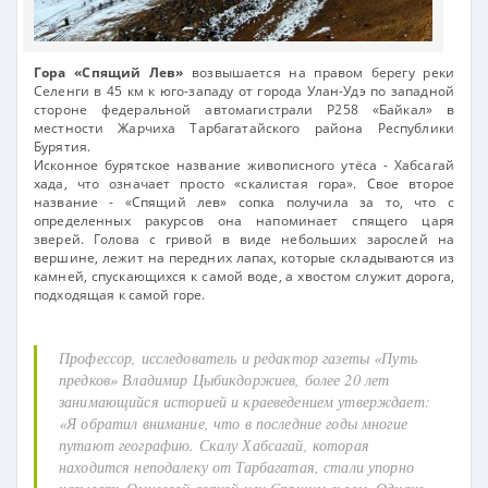
Гора «Спящий Лев»
возвышается на правом берегу реки
Селенги в 45 км к юго-западу от города Улан-Удэ по западной
стороне федеральной автомагистрали Р258 «Байкал» в
местности Жарчиха Тарбагатайского района Республики
Бурятия.
Исконное бурятское название живописного утёса - Хабсагай
хада, что означает просто «скалистая гора». Свое второе
название - «Спящий лев» сопка получила за то, что с
определенных ракурсов она напоминает спящего царя
зверей. Голова с гривой в виде небольших зарослей на
вершине, лежит на передних лапах, которые складываются из
камней, спускающихся к самой воде, а хвостом служит дорога,
подходящая к самой горе.
Профессор, исследователь и редактор газеты «Путь
предков» Владимир Цыбикдоржиев, более 20 лет
занимающийся историей и краеведением утверждает:
«Я обратил внимание, что в последние годы многие
путают географию. Скалу Хабсагай, которая
находится неподалеку от Тарбагатая, стали упорно