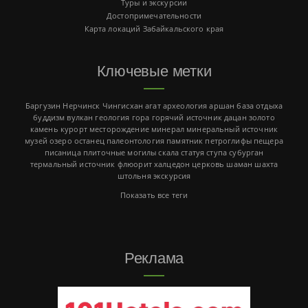
Туры и экскурсии
Достопримечательности
Карта локаций Забайкальского края
Ключевые метки
Баргузин
Нерчинск
Чингисхан
агат
археология
аршан
база отдыха
буддизм
вулкан
геология
гора
горячий источник
дацан
золото
камень
курорт
месторождение
минерал
минеральный источник
музей
озеро
останец
палеонтология
памятник
петроглифы
пещера
писаница
плиточные могилы
скала
статуя
ступа
субурган
термальный источник
флюорит
халцедон
церковь
шаман
шахта
штольня
экскурсия
Показать все теги
Реклама