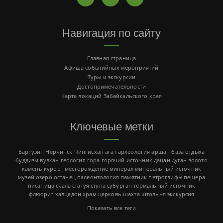
Навигация по сайту
Главная страница
Афиша событийных мероприятий
Туры и экскурсии
Достопримечательности
Карта локаций Забайкальского края
Ключевые метки
Баргузин
Нерчинск
Чингисхан
агат
археология
аршан
база отдыха
буддизм
вулкан
геология
гора
горячий источник
дацан
дуган
золото
камень
курорт
месторождение
минерал
минеральный источник
музей
озеро
останец
палеонтология
памятник
петроглифы
пещера
писаница
скала
статуя
ступа
субурган
термальный источник
флюорит
халцедон
храм
церковь
шахта
штольня
экскурсия
Показать все теги