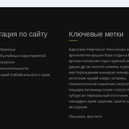
гация по сайту
Ключевые метки
страница
Баргузин
Нерчинск
Чингисхан
а
археология
аршан
база отдыха
обытийных мероприятий
вулкан
геология
гора
горячий и
кскурсии
дацан
дуган
золото
камень
куро
имечательности
месторождение
минерал
минер
каций Забайкальского края
источник
музей
озеро
останец
палеонтология
памятник
петро
пещера
писаница
скала
статуя
с
субурган
термальный источник
халцедон
храм
церковь
шахта
ш
экскурсия
Показать все теги