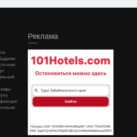
Реклама
гат
буддизм
сточник
рт
альный
глифы
тупа
флюорит
тольня