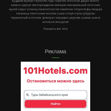
буддизм
вулкан
геология
гора
горячий источник
дацан
золото
камень
курорт
месторождение
минерал
минеральный источник
музей
озеро
останец
палеонтология
памятник
петроглифы
пещера
писаница
плиточные могилы
скала
статуя
ступа
субурган
термальный источник
флюорит
халцедон
церковь
шаман
шахта
штольня
экскурсия
Показать все теги
Реклама