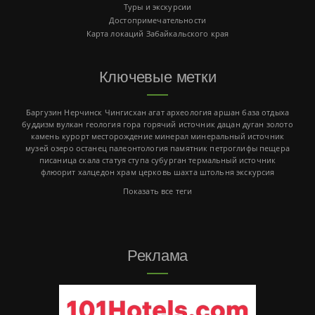
Туры и экскурсии
Достопримечательности
Карта локаций Забайкальского края
Ключевые метки
Баргузин
Нерчинск
Чингисхан
агат
археология
аршан
база отдыха
буддизм
вулкан
геология
гора
горячий источник
дацан
дуган
золото
камень
курорт
месторождение
минерал
минеральный источник
музей
озеро
останец
палеонтология
памятник
петроглифы
пещера
писаница
скала
статуя
ступа
субурган
термальный источник
флюорит
халцедон
храм
церковь
шахта
штольня
экскурсия
Показать все теги
Реклама