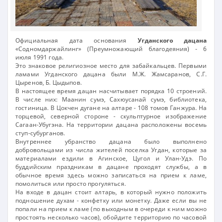
Официальная дата основания
Угданского дацана
«Содномдаржайлинг» (Преумножающий благодеяния) - 6
июля 1991 года.
Это знаковое религиозное место для забайкальцев. Первыми
ламами Угданского дацана были М.Ж. Жамсаранов, С.Г.
Цыренов, Б. Цыдыпов.
В настоящее время дацан насчитывает порядка 10 строений.
В числе них: Маанин сумэ, Сахюусанай сумэ, библиотека,
гостиница. В Цокчен дугане на алтаре - 108 томов Ганжура. На
торцевой, северной стороне - скульптурное изображение
Сагаан-Убугэна. На территории дацана расположены восемь
ступ-субурганов.
Внутреннее убранство дацана было выполнено
добровольцами из числа жителей поселка Угдан, которые за
материалами ездили в Агинское, Цугол и Улан-Удэ. По
буддийским праздникам в дацане проходят службы, а в
обычное время здесь можно записаться на прием к ламе,
помолиться или просто прогуляться.
На входе в дацан стоит алтарь, в который нужно положить
подношение духам - конфетку или монетку. Даже если вы не
попали на прием к ламе (по выходным в очереди к ним можно
простоять несколько часов), обойдите территорию по часовой